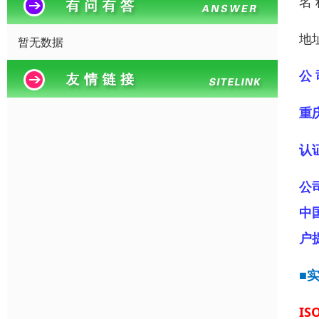
名
地
暂无数据
公 
重
认
公
中
户
■
IS