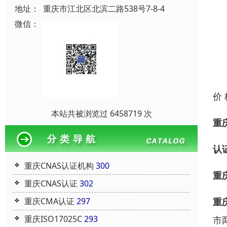
地址：
重庆市江北区北滨二路538号7-8-4
微信：
价
本站共被浏览过 6458719 次
重
认
重庆CNAS认证机构
300
重
重庆CNAS认证
302
重
重庆CMA认证
297
重庆ISO17025C
293
市