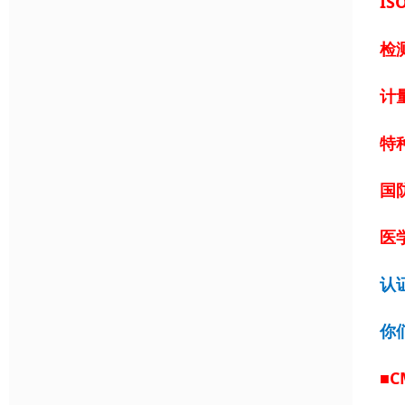
IS
检
计
特
国
医学
认
你
■