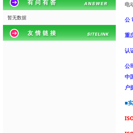
电
暂无数据
公 
重
认
公
中
户
■
IS