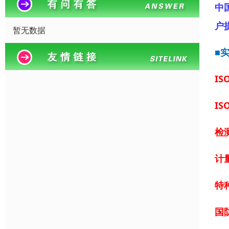
中
户
暂无数据
■
IS
IS
检
计
特
国