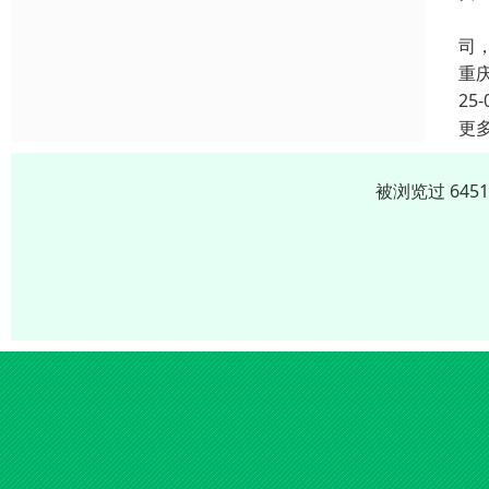
贵
司
重
25-
更
被浏览过 645