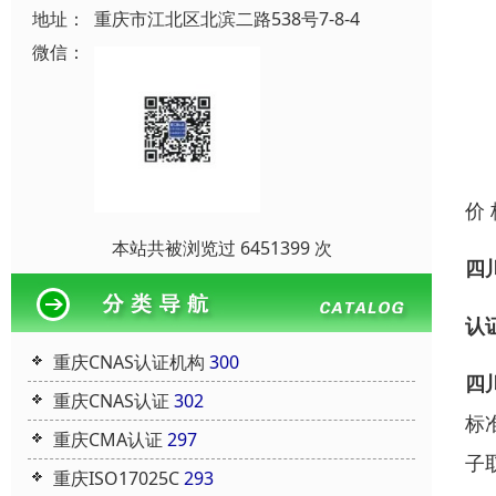
地址：
重庆市江北区北滨二路538号7-8-4
微信：
价
本站共被浏览过 6451399 次
四
认
重庆CNAS认证机构
300
四
重庆CNAS认证
302
标
重庆CMA认证
297
子
重庆ISO17025C
293